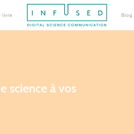
 livre
Blog
de science à vos