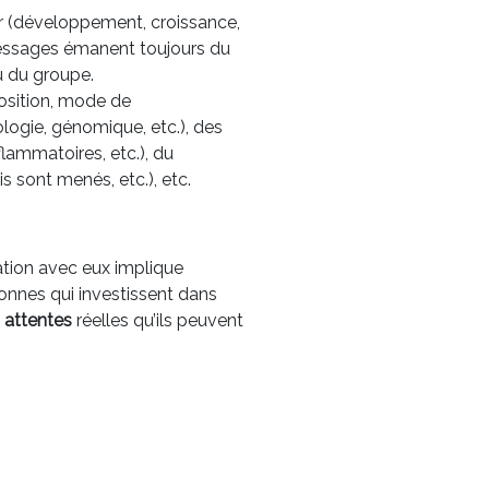
tur (développement, croissance,
s messages émanent toujours du
u du groupe.
osition, mode de
ogie, génomique, etc.), des
flammatoires, etc.), du
 sont menés, etc.), etc.
lation avec eux implique
onnes qui investissent dans
s
attentes
réelles qu’ils peuvent