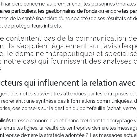
 financière concerne, au premier chef, les personnes (morales
aires particuliers, les gestionnaires de fonds
ou encore
les pa
és de la santé financière d’une société (de ses résultats et d
et de protéger leurs intérêts.
se contentent pas de la communication de 
n. Ils s’appuient également sur l’avis d’expe
ce, le domaine thérapeutique) et spécialis
notre cas) qui fournissent des analyses d
.
cteurs qui influencent la relation avec 
igent des notes souvent très attendues par les entreprises et l
 et reprenant : une synthèse des informations communiquées, d
eprise, des conseils sur la gestion du portefeuille (achat, vente,
alisés
(presse économique et financière) dont le décryptage vis
ire, entre les lignes, la réalité de l’entreprise derrière les me
’entreprise derrière la stratégie adoptée ? Les messages actue