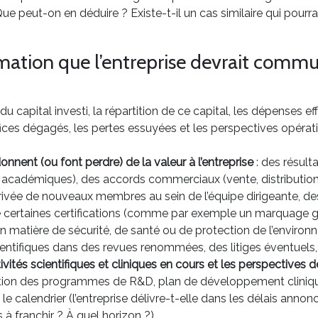
e peut-on en déduire ? Existe-t-il un cas similaire qui pourrai
rmation que l’entreprise devrait commu
n du capital investi, la répartition de ce capital, les dépenses 
ices dégagés, les pertes essuyées et les perspectives opérati
nnent (ou font perdre) de la valeur à l’entreprise
: des résult
u académiques), des accords commerciaux (vente, distribution,
’arrivée de nouveaux membres au sein de l’équipe dirigeante, d
e certaines certifications (comme par exemple un marquage gar
n matière de sécurité, de santé ou de protection de l’enviro
ientifiques dans des revues renommées, des litiges éventuels,
ivités scientifiques et cliniques en cours et les perspective
lution des programmes de R&D, plan de développement cliniq
, le calendrier (l’entreprise délivre-t-elle dans les délais anno
à franchir ? À quel horizon ?).