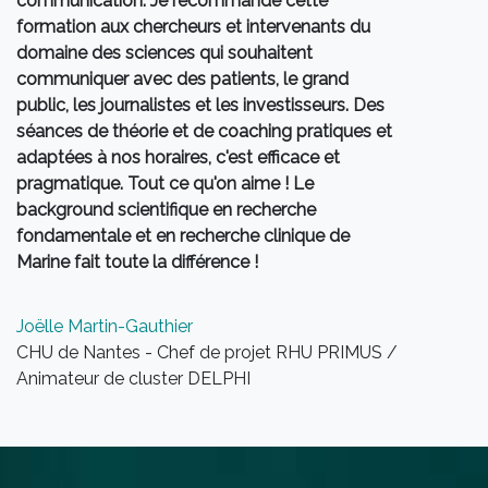
communication. Je recommande cette
affine
formation aux chercheurs et intervenants du
des qu
domaine des sciences qui souhaitent
un vér
communiquer avec des patients, le grand
découv
public, les journalistes et les investisseurs. Des
beauco
séances de théorie et de coaching pratiques et
avec d
adaptées à nos horaires, c'est efficace et
différ
pragmatique. Tout ce qu'on aime ! Le
capaci
background scientifique en recherche
mon co
fondamentale et en recherche clinique de
manièr
Marine fait toute la différence !
dévelo
propre
les fo
Joëlle Martin-Gauthier
sur de
CHU de Nantes - Chef de projet RHU PRIMUS /
format
Animateur de cluster DELPHI
créati
adéqu
différ
(inves