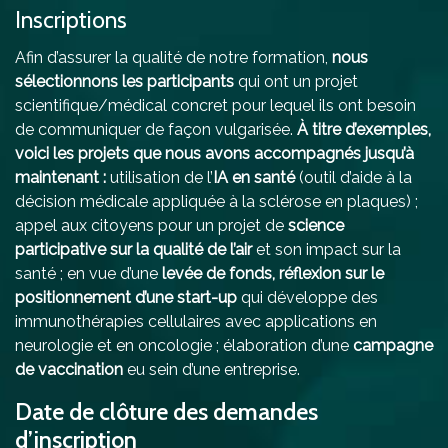
hospit
Inscriptions
beauco
Afin d’assurer la qualité de notre formation,
nous
Marie-
sélectionnons les participants
qui ont un projet
Ingéni
scientifique/médical concret pour lequel ils ont besoin
de communiquer de façon vulgarisée.
À titre d’exemples,
voici les projets que nous avons accompagnés jusqu’à
maintenant :
utilisation de l’
IA en santé
(outil d’aide à la
décision médicale appliquée à la sclérose en plaques) ;
appel aux citoyens pour un projet de
science
participative sur la qualité de l’air
et son impact sur la
santé ; en vue d’une
levée de fonds, réflexion sur le
positionnement d’une start-up
qui développe des
immunothérapies cellulaires avec applications en
neurologie et en oncologie ; élaboration d’une
campagne
de vaccination
eu sein d’une entreprise.
Date de clôture des demandes
d’inscription