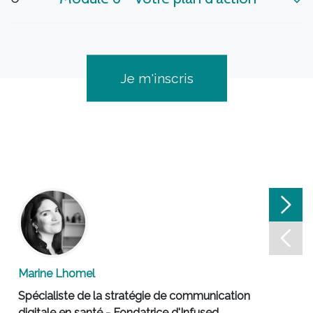
Je m'inscris
Marine Lhomel
Isab
Spécialiste de la stratégie de communication
Expe
digitale en santé - Fondatrice d'Infused
conc