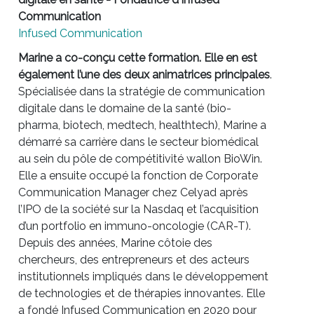
Communication
Infused Communication
Isabe
Marine a co-conçu cette formation. Elle en est
égal
également l’une des deux animatrices principales
.
Ling
Spécialisée dans la stratégie de communication
vulg
digitale dans le domaine de la santé (bio-
déve
pharma, biotech, medtech, healthtech), Marine a
mont
démarré sa carrière dans le secteur biomédical
éduca
au sein du pôle de compétitivité wallon BioWin.
réda
Elle a ensuite occupé la fonction de Corporate
entr
Communication Manager chez Celyad après
souh
l’IPO de la société sur la Nasdaq et l’acquisition
publi
d’un portfolio en immuno-oncologie (CAR-T).
clien
Depuis des années, Marine côtoie des
temps
chercheurs, des entrepreneurs et des acteurs
sensi
institutionnels impliqués dans le développement
clair
de technologies et de thérapies innovantes. Elle
forma
a fondé Infused Communication en 2020 pour