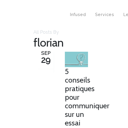
Infused
Services
Le
All Posts By
florian
SEP
29
5
conseils
pratiques
pour
communiquer
sur un
essai