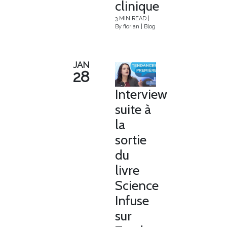
clinique
3 MIN READ
|
By
florian
|
Blog
JAN
28
Interview
suite à
la
sortie
du
livre
Science
Infuse
sur